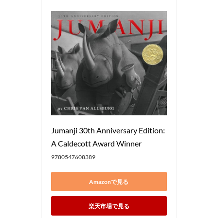
Jumanji 30th Anniversary Edition: 
A Caldecott Award Winner
9780547608389
Amazonで見る
楽天市場で見る