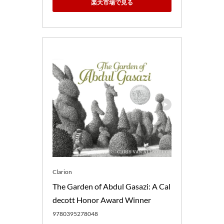
楽天市場で見る
Clarion
The Garden of Abdul Gasazi: A Cal
decott Honor Award Winner
9780395278048